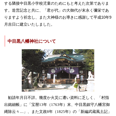
する隣接中目黒小学校児童のためにもと考えた次第でありま
す。造営記念と共に、「君が代」の大御代が末永く彌栄であ
りますよう祈念し、また大神様のお導きに感謝して平成10年9
月吉日に建立いたしました。
中目黒八幡神社について
勧請年月日不詳。幾度か火災に遭い資料に乏しく、「村指
出銘細帳」に「宝暦13年（1763年）末、中目黒鎮守八幡宮御
縄除云々…」、また文政8年（1825年）の「新編武蔵風土記」