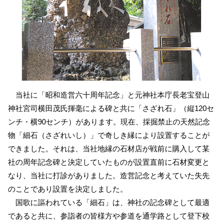
当社に「昭和造営六十周年記念」と元神社本庁長老宝登山
神社宮司横田茂氏揮毫による碑と共に「さざれ石」（縦120セ
ンチ・横90センチ）があります。現在、採掘禁止の天然記念
物「細石（さざれいし）」で奇しき縁により設置することが
できました。それは、当社地縁の石材店が戦前に購入して某
社の周年記念碑と決定していたものが設置直前に石材変更と
なり、当社に打診がありました。造営記念と考えていた失先
のことであり設置を決定しました。
国歌に謳われている「細石」は、神社の記念碑として最適
であると共に、参詣者の皆様方や参道を通学路として登下校