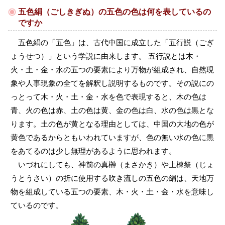
五色絹（ごしきぎぬ）の五色の色は何を表しているの
ですか
五色絹の「五色」は、古代中国に成立した「五行説（ごぎ
ょうせつ）」という学説に由来します。 五行説とは木・
火・土・金・水の五つの要素により万物が組成され、自然現
象や人事現象の全てを解釈し説明するものです。その説にの
っとって木・火・土・金・水を色で表現すると、木の色は
青、火の色は赤、土の色は黄、金の色は白、水の色は黒とな
ります。土の色が黄となる理由としては、中国の大地の色が
黄色であるからともいわれていますが、色の無い水の色に黒
をあてるのは少し無理があるように思われます。
いづれにしても、神前の真榊（まさかき）や上棟祭（じょ
うとうさい）の折に使用する吹き流しの五色の絹は、天地万
物を組成している五つの要素、木・火・土・金・水を意味し
ているのです。